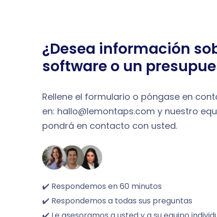
¿Desea información sob
software o un presupue
Rellene el formulario o póngase en con
en: hallo@lemontaps.com y nuestro equ
pondrá en contacto con usted.
✔️ Respondemos en 60 minutos
✔️ Respondemos a todas sus preguntas
✔️ Le asesoramos a usted y a su equipo indivi