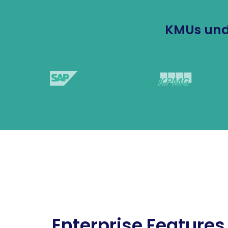
KMUs und
Enterprise Features