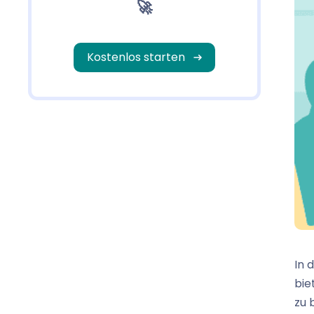
🚀
Kostenlos starten
In 
bie
zu 