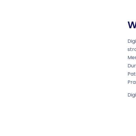
W
Dig
str
Men
Dur
Pat
Pra
Dig