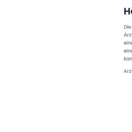
H
Die
Ärz
ein
ein
kan
Arz