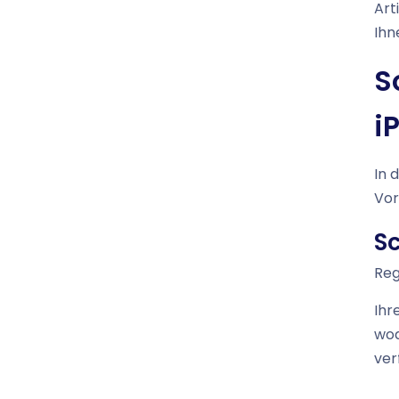
Art
Ihn
S
i
In 
Vor
S
Reg
Ihr
wod
ver