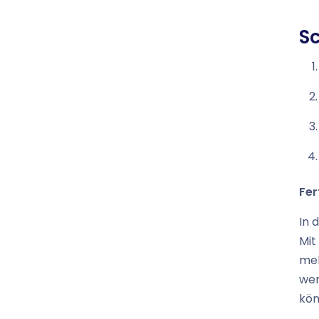
Sc
Fer
In 
Mit
meh
wer
kön