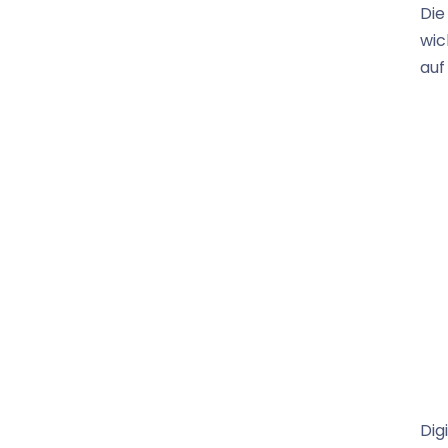
Di
wic
auf
Dig